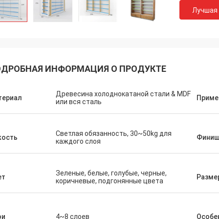
Лучшая
ДРОБНАЯ ИНФОРМАЦИЯ О ПРОДУКТЕ
Древесина холоднокатаной стали & MDF
териал
Приме
или вся сталь
Светлая обязанность, 30~50kg для
кость
Фини
каждого слоя
Зеленые, белые, голубые, черные,
ет
Разме
коричневые, подгонянные цвета
ои
4~8 слоев
Особе