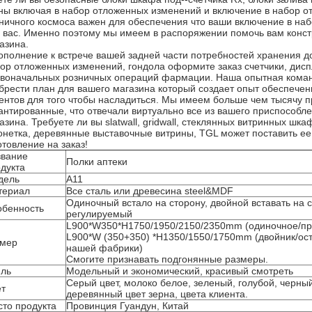
ны включая в набор отложенных изменений и включение в набор о
ничного космоса важен для обеспечения что ваши включение в на
 вас. Именно поэтому мы имеем в распоряжении помочь вам конст
азина.
ополнение к встрече вашей задней части потребностей хранения 
ор отложенных изменений, гондола оформите заказ счетчики, дисп
воначальных розничных операций фармации. Наша опытная команд
брести план для вашего магазина который создает опыт обеспече
ентов для того чтобы насладиться. Мы имеем больше чем тысячу пр
антированные, что отвечали виртуально все из вашего приспособл
азина. Требуете ли вы slatwall, gridwall, стеклянных витринных шк
онетка, деревянные выставочные витрины, TGL может поставить ее
отовление на заказ!
звание
Полки аптеки
дукта
дель
A11
териал
Все сталь или древесина steel&MDF
Одиночный встало на сторону, двойной вставать на с
обенность
регулируемый
L900*W350*H1750/1950/2150/2350mm (одиночное/пр
L900*W (350+350) *H1350/1550/1750mm (двойник/ост
змер
нашей фабрики)
Смогите признавать подгонянные размеры.
иль
Модельный и экономический, красивый смотреть
Серый цвет, молоко белое, зеленый, голубой, черны
ет
деревянный цвет зерна, цвета клиента.
то продукта
Провинция Гуандун, Китай