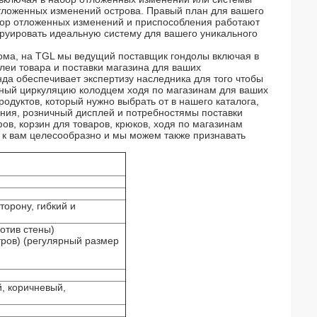
тложенных изменений острова. Правый план для вашего
бор отложенных изменений и приспособления работают
руировать идеальную систему для вашего уникального
дома, на TGL мы ведущий поставщик гондолы включая в
леи товара и поставки магазина для ваших
а обеспечивает экспертизу наследника для того чтобы
нный циркуляцию колодцем ходя по магазинам для ваших
одуктов, который нужно выбрать от в нашего каталога,
ения, розничный дисплей и потребностямы поставки
афов, корзин для товаров, крюков, ходя по магазинам
 к вам целесообразно и мы можем также признавать
торону, гибкий и
отив стены)
ров) (регулярный размер
й, коричневый,