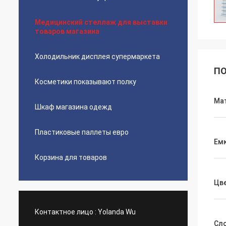
Медицинский стеллаж для выставки
товаров магазина
Холодильник дисплея супермаркета
ПО
Косметики показывают полку
Ма
Шкаф магазина одежд
Пластиковые паллеты евро
Ем
Корзина для товаров
Цв
Контактное лицо :
Yolanda Wu
Сл