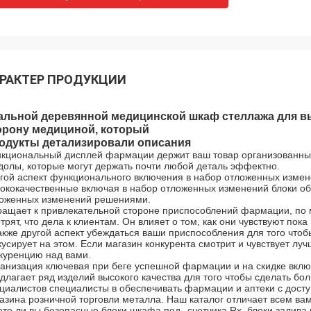
РАКТЕР ПРОДУКЦИИ
альной деревянной медицинской шкаф стеллажа для вы
орону медициной, который
одукты детализировали описания
кциональный дисплей фармации держит ваш товар организованный 
долы, которые могут держать почти любой деталь эффектно.
гой аспект функционального включения в набор отложенных измене
ококачественные включая в набор отложенных изменений блоки об
оженных изменений решениями.
ащает к привлекательной стороне приспособлений фармации, по м
трят, что дела к клиентам. Он влияет о том, как они чувствуют пока
акже другой аспект убеждаться ваши приспособления для того что
усирует на этом. Если магазин конкурента смотрит и чувствует луч
куренцию над вами.
анизация ключевая при беге успешной фармации и на скидке вклю
длагает ряд изделий высокого качества для того чтобы сделать б
циалистов специалисты в обеспечивать фармации и аптеки с дос
азина розничной торговли металла. Наш каталог отличает всем ва
те ли вы безопасные блоки шкафа под--счетчика Rx, блоки залив