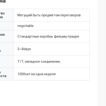
на
тво
Могущий быть предметом переговоров
за
negotiable
вая
Стандартные коробки, фильмы пузыря
5~8days
и
T/T, западное соединение,
а
1000set на одна неделя
ости