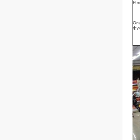
Реж
Оп
фу