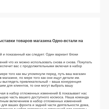
ставки товаров магазина Одно-встали на
и показанный как следует. Один вариант блоки
ний что их можно использовать снова и снова. Покупать
еспечит вас с продолжительными включая в набор
ере того как мы упомянули перед, путь ваш магазин
 в магазине, по мере того как они ищут детали им.
бы выглядеть привлекательный – ваша конкуренция
шим для клиентов, то они могут выбрать вашу
чая в набор отложенных изменений & показывает нас
ольшую часть вашего доступного космоса. Наша команда
тупным включением в набор отложенных изменений
м для ваших фронта и задней части деятельности дома,
а включая в набор отложенных изменений или системы