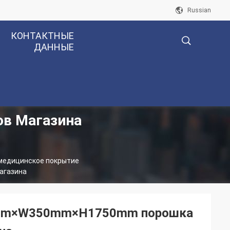
Russian
КОНТАКТНЫЕ
ДАННЫЕ
描
ов Магазина
述
медицинское покрытие
агазина
00mm×W350mm×H1750mm порошка