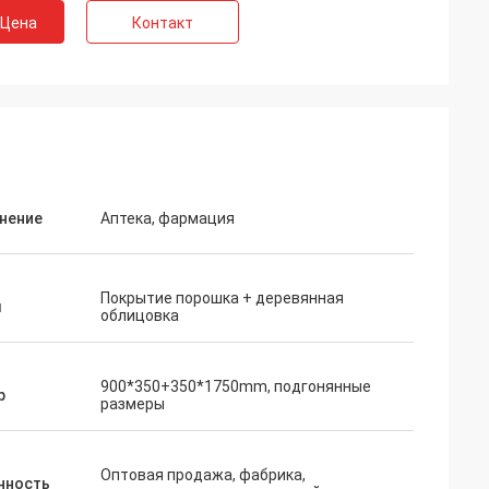
 Цена
Контакт
нение
Аптека, фармация
Покрытие порошка + деревянная
ш
облицовка
900*350+350*1750mm, подгонянные
р
размеры
Оптовая продажа, фабрика,
нность