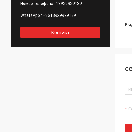
Номер телефона :
13929929139
WhatsApp :
+8613929929139
Вы
Контакт
ОС