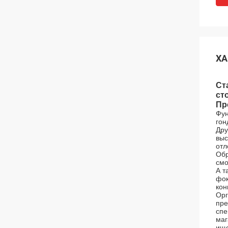
ХА
Ст
ст
Пр
Фун
гон
Дру
выс
отл
Обр
смо
А т
фок
кон
Орг
пре
спе
маг
ище