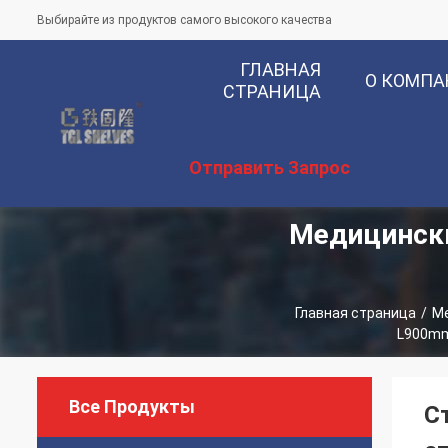
Выбирайте из продуктов самого высокого качества
ГЛАВНАЯ
О КОМП
СТРАНИЦА
Отправить Запрос
Медицински
Главная страница
/
Ме
L900mm
Все Продукты
С