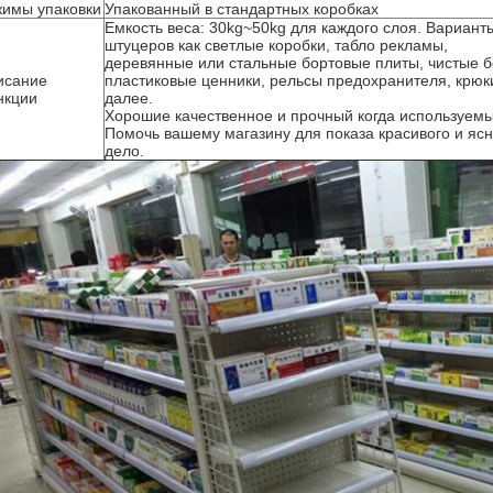
имы упаковки
Упакованный в стандартных коробках
Емкость веса: 30kg~50kg для каждого слоя. Вариант
штуцеров как светлые коробки, табло рекламы,
деревянные или стальные бортовые плиты, чистые б
исание
пластиковые ценники, рельсы предохранителя, крюк
нкции
далее.
Хорошие качественное и прочный когда используемы
Помочь вашему магазину для показа красивого и яс
дело.