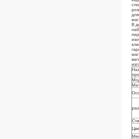
сте
роз
для
маг
В д
наб
пер
изо
кли
гар
маг
ваг
изг
На
про
Мо
Ма
Ос
ра
Ст
Цв
Мес