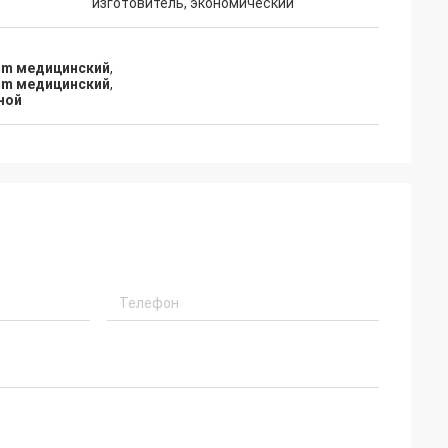
изготовитель, экономический
mm медицинский
,
mm медицинский
,
ной