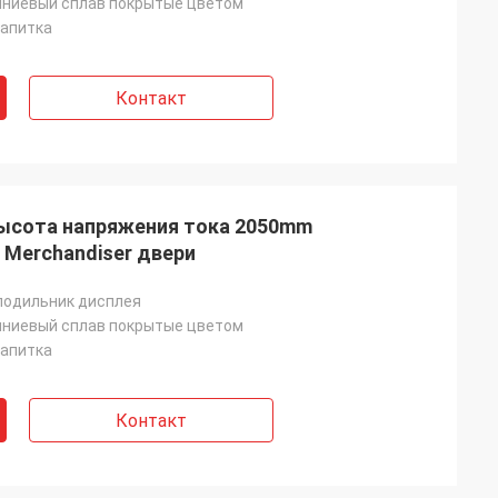
ниевый сплав покрытые цветом
напитка
Контакт
ысота напряжения тока 2050mm
 Merchandiser двери
лодильник дисплея
ниевый сплав покрытые цветом
напитка
Контакт