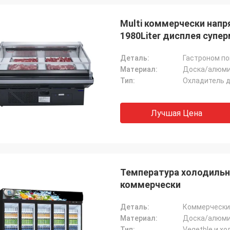
Multi коммерчески напр
1980Liter дисплея супе
Деталь:
Гастроном п
Материал:
Доска/алюми
Тип:
Охладитель 
Лучшая Цена
Температура холодильн
коммерчески
Деталь:
Коммерчески
Материал:
Доска/алюми
Тип:
Vegetble и х