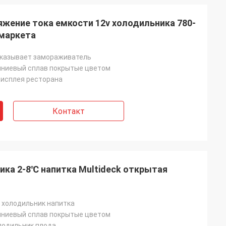
яжение тока емкости 12v холодильника 780-
рмаркета
оказывает замораживатель
ниевый сплав покрытые цветом
дисплея ресторана
Контакт
ика 2-8℃ напитка Multideck открытая
 холодильник напитка
ниевый сплав покрытые цветом
олодильник плода