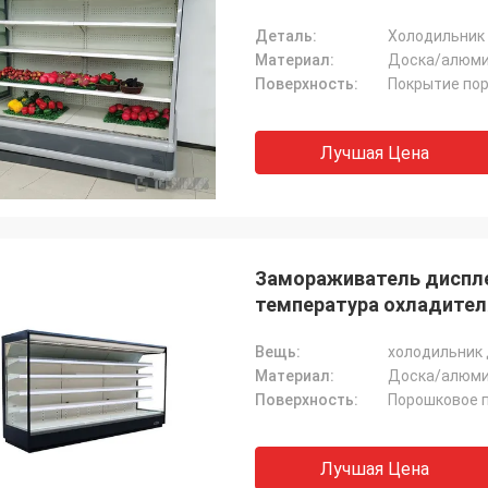
Деталь:
Холодильник
Материал:
Доска/алюми
Поверхность:
Покрытие по
Лучшая Цена
Замораживатель диспл
температура охладителя
Вещь:
холодильник
Материал:
Доска/алюми
Поверхность:
Порошковое 
Лучшая Цена