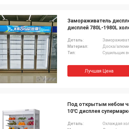
Замораживатель диспле
дисплей 780L-1980L хо
Деталь:
Замораживат
Материал:
Доска/алюми
Тип:
Сушильщик во
Лучшая Цена
Под открытым небом ча
10℃ дисплея супермарк
Деталь:
Охлаждая хо