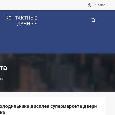
Russian
КОНТАКТНЫЕ
ДАННЫЕ
描
述
та
та
холодильника дисплея супермаркета двери
тка