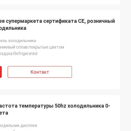
я супермаркета сертификата CE, розничный
лодильника
ель холодильника
ниевый сплав покрытые цветом
здуха Refrigerated
Контакт
стота температуры 50hz холодильника 0-
ета
лодильник дисплея