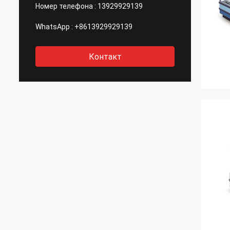
Номер телефона :
13929929139
WhatsApp :
+8613929929139
Контакт