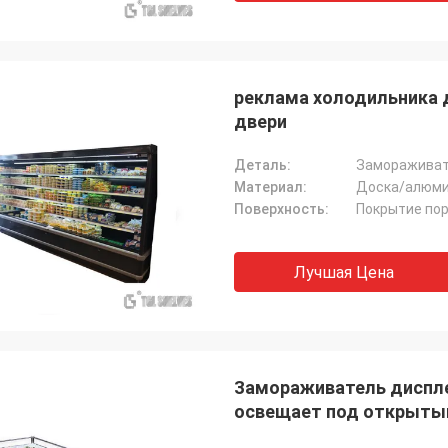
реклама холодильника д
двери
Деталь:
Замораживат
Материал:
Доска/алюми
Поверхность:
Покрытие по
Лучшая Цена
Замораживатель диспле
освещает под открытым