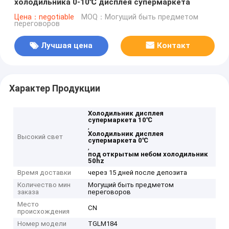
холодильника 0-10℃ дисплея супермаркета
Цена：negotiable
MOQ：Могущий быть предметом
переговоров
Лучшая цена
Контакт
Характер Продукции
Холодильник дисплея
супермаркета 10℃
,
Холодильник дисплея
Высокий свет
супермаркета 0℃
,
под открытым небом холодильник
50hz
Время доставки
через 15 дней после депозита
Количество мин
Могущий быть предметом
заказа
переговоров
Место
CN
происхождения
Номер модели
TGLM184