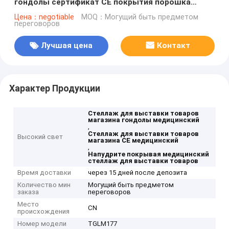
гондолы сертификат CE покрытия порошка
медицинского стальной материальный
Цена：negotiable
MOQ：Могущий быть предметом
переговоров
Лучшая цена
Контакт
Характер Продукции
Стеллаж для выставки товаров
магазина гондолы медицинский
,
Стеллаж для выставки товаров
Высокий свет
магазина CE медицинский
,
Напудрите покрывая медицинский
стеллаж для выставки товаров
Время доставки
через 15 дней после депозита
Количество мин
Могущий быть предметом
заказа
переговоров
Место
CN
происхождения
Номер модели
TGLM177