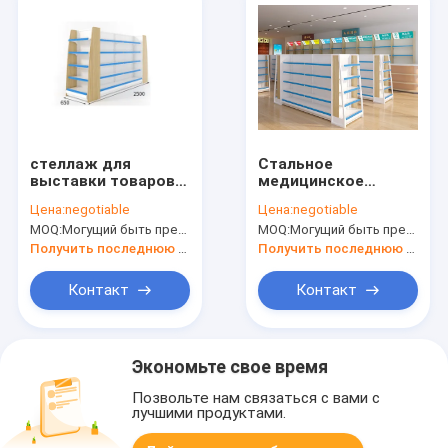
стеллаж для
Стальное
выставки товаров
медицинское
медицины глубины
покрытие
Цена:
negotiable
Цена:
negotiable
350mm,
L900mm×W350mm×H17
MOQ:
Могущий быть предметом переговоров
MOQ:
Могущий быть предметом переговоров
медицинский
порошка стеллажа
магазин кладет
для выставки
Получить последнюю цену
Получить последнюю цену
длину на полку
товаров магазина
600mm 700mm
Контакт
Контакт
Экономьте свое время
Позвольте нам связаться с вами с
лучшими продуктами.