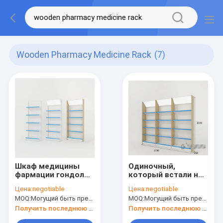
Wooden Pharmacy Medicine Rack
(7)
Шкаф медицины
Одиночный,
фармации гондолы,
который встали на
деревянный шкаф
сторону шкаф
Цена:
negotiable
Цена:
negotiable
для медицинского
медицины для
MOQ:
Могущий быть предметом переговоров
MOQ:
Могущий быть предметом переговоров
ODM магазина
обязанности света
материала
Получить последнюю цену
Получить последнюю цену
холоднокатаной