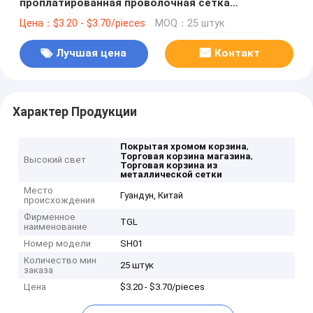
проплатированная проволочная сетка
Металлическая корзина для магазинов
Цена：$3.20 - $3.70/pieces
MOQ：25 штук
Лучшая цена
Контакт
Характер Продукции
,
Покрытая хромом корзина
,
Торговая корзина магазина
Высокий свет
Торговая корзина из
металлической сетки
Место
Гуандун, Китай
происхождения
Фирменное
TGL
наименование
Номер модели
SH01
Количество мин
25 штук
заказа
Цена
$3.20 - $3.70/pieces