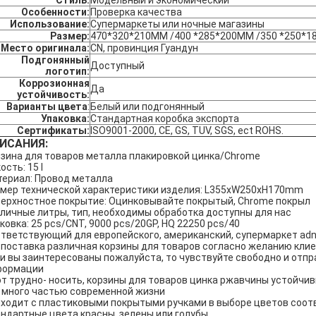
Стиль:
Модельный и экономический
Особенности:
Проверка качества
Использование:
Супермаркеты или ночные магазины
Размер:
470*320*210MM /400 *285*200MM /350 *250*
Место оригинала:
CN, провинция Гуандун
Подгонянный
Доступный
логотип:
Коррозионная
Да
устойчивость:
Варианты цвета
:
Белый или подгонянный
Упаковка:
Стандартная коробка экспорта
Сертификаты:
ISO9001-2000, CE, GS, TUV, SGS, ect ROHS.
ИСАНИЯ:
зина для товаров металла плакировкой цинка/Chrome
ость: 15 l
ериал: Провод металла
мер технической характеристики изделия: L355xW250xH170mm
ерхностное покрытие: Оцинковывайте покрытый, Chrome покрыл
личные литры, тип, необходимы обработка доступны для нас
ковка: 25 pcs/CNT, 9000 pcs/20GP, HQ 22250 pcs/40
тветствующий для европейского, американский, супермаркет ad
поставка различная корзины для товаров согласно желанию кли
и вы заинтересованы пожалуйста, то чувствуйте свободно и отпр
формации
т трудно- носить, корзины для товаров цинка ржавчины устойчи
 много частью современной жизни
ходит с пластиковыми покрытыми ручками в выборе цветов соот
ндартные цвета красны, зелены или голубы