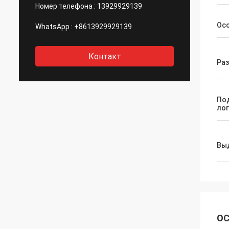
Номер телефона :
13929929139
Ос
WhatsApp :
+8613929929139
Контакт
Ра
По
ло
Вы
ОС