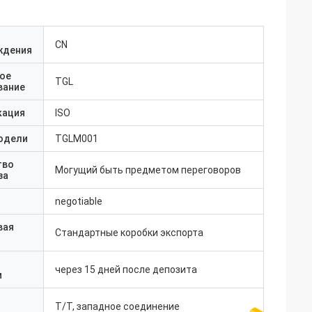
CN
ждения
ое
TGL
вание
кация
ISO
одели
TGLM001
тво
Могущий быть предметом переговоров
за
negotiable
вая
Стандартные коробки экспорта
через 15 дней после депозита
и
T/T, западное соединение