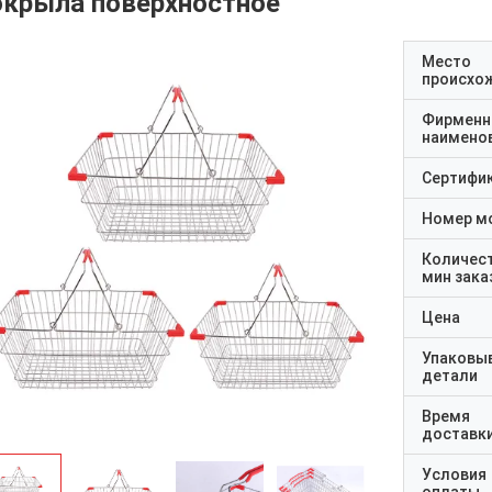
окрыла поверхностное
Место
происхо
Фирменн
наимено
Сертифи
Номер м
Количес
мин зака
Цена
Упаковы
детали
Время
доставк
Условия