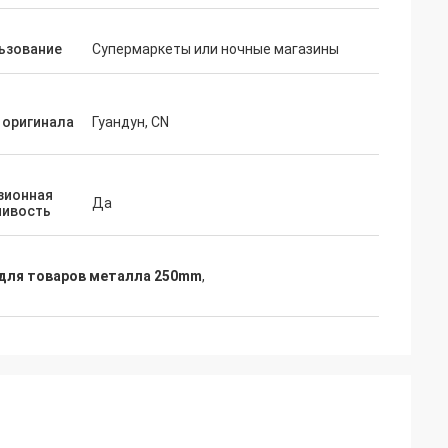
ьзование
Супермаркеты или ночные магазины
 оригинала
Гуандун, CN
зионная
Да
чивость
 для товаров металла 250mm
,