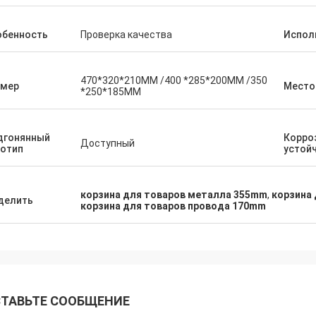
обенность
Проверка качества
Испол
470*320*210MM /400 *285*200MM /350
змер
Место
*250*185MM
дгонянный
Корро
Доступный
готип
устой
корзина для товаров металла 355mm
,
корзина
делить
корзина для товаров провода 170mm
ТАВЬТЕ СООБЩЕНИЕ