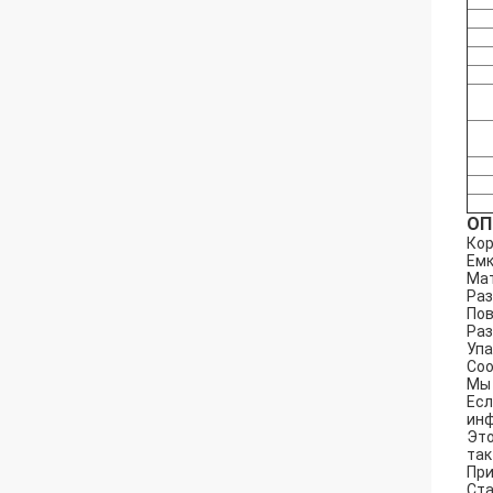
ОП
Кор
Емк
Мат
Раз
Пов
Раз
Упа
Соо
Мы 
Есл
ин
Это
так
При
Ста