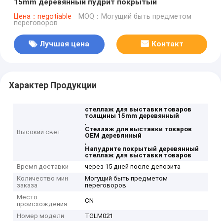
15mm деревянный пудрит покрытый
Цена：negotiable
MOQ：Могущий быть предметом
переговоров
Лучшая цена
Контакт
Характер Продукции
стеллаж для выставки товаров
толщины 15mm деревянный
,
Стеллаж для выставки товаров
Высокий свет
OEM деревянный
,
Напудрите покрытый деревянный
стеллаж для выставки товаров
Время доставки
через 15 дней после депозита
Количество мин
Могущий быть предметом
заказа
переговоров
Место
CN
происхождения
Номер модели
TGLM021