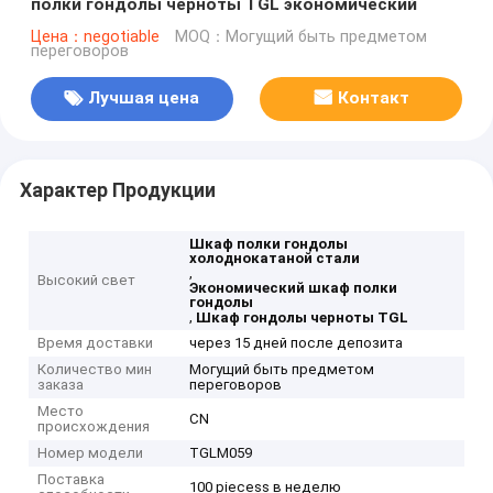
полки гондолы черноты TGL экономический
Цена：negotiable
MOQ：Могущий быть предметом
переговоров
Лучшая цена
Контакт
Характер Продукции
Шкаф полки гондолы
холоднокатаной стали
,
Высокий свет
Экономический шкаф полки
гондолы
,
Шкаф гондолы черноты TGL
Время доставки
через 15 дней после депозита
Количество мин
Могущий быть предметом
заказа
переговоров
Место
CN
происхождения
Номер модели
TGLM059
Поставка
100 piecess в неделю