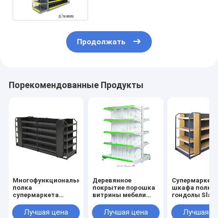
Продолжать
Порекомендованные Продукты
Многофункциональная
Деревянное
Супермаркет
полка
покрытие порошка
шкафа полки
супермаркета
витрины мебели
гондолы Slatw
поддержки шкафа
магазина
покрытия по
хранения металла 5
канцелярских
кладет систе
Лучшая цена
Лучшая цена
Лучшая ц
слоев для магазина
принадлежностей
полку