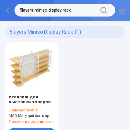
5layers Miniso Display Rack
(1)
стеллаж для
выставки товаров
Miniso емкости 30kg
Цена:
negotiable
для структуры
MOQ:
Могущий быть предметом переговоров
дисплея товара
5Layers стальной
Получить последнюю цену
деревянной